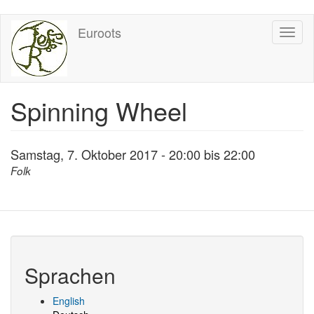
Direkt
Euroots
Toggl
zum
naviga
Inhalt
Spinning Wheel
Samstag, 7. Oktober 2017 -
20:00
bis
22:00
Folk
Sprachen
English