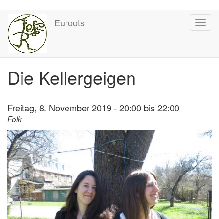
Direkt
Euroots
Toggl
zum
naviga
Inhalt
Die Kellergeigen
Freitag, 8. November 2019 -
20:00
bis
22:00
Folk