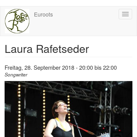
Direkt
Euroots
Toggl
zum
naviga
Inhalt
Laura Rafetseder
Freitag, 28. September 2018 -
20:00
bis
22:00
Songwriter