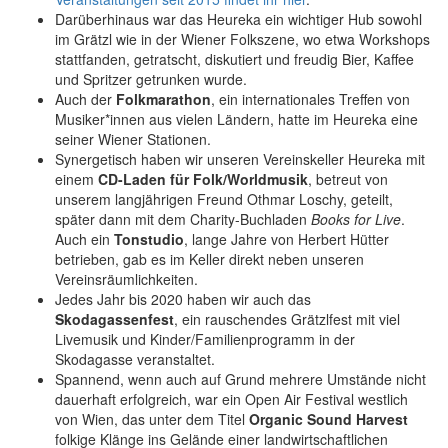
Darüberhinaus war das Heureka ein wichtiger Hub sowohl
im Grätzl wie in der Wiener Folkszene, wo etwa Workshops
stattfanden, getratscht, diskutiert und freudig Bier, Kaffee
und Spritzer getrunken wurde.
Auch der
Folkmarathon
, ein internationales Treffen von
Musiker*innen aus vielen Ländern, hatte im Heureka eine
seiner Wiener Stationen.
Synergetisch haben wir unseren Vereinskeller Heureka mit
einem
CD-Laden für Folk/Worldmusik
, betreut von
unserem langjährigen Freund Othmar Loschy, geteilt,
später dann mit dem Charity-Buchladen
Books for Live
.
Auch ein
Tonstudio
, lange Jahre von Herbert Hütter
betrieben, gab es im Keller direkt neben unseren
Vereinsräumlichkeiten.
Jedes Jahr bis 2020 haben wir auch das
Skodagassenfest
, ein rauschendes Grätzlfest mit viel
Livemusik und Kinder/Familienprogramm in der
Skodagasse veranstaltet.
Spannend, wenn auch auf Grund mehrere Umstände nicht
dauerhaft erfolgreich, war ein Open Air Festival westlich
von Wien, das unter dem Titel
Organic Sound Harvest
folkige Klänge ins Gelände einer landwirtschaftlichen