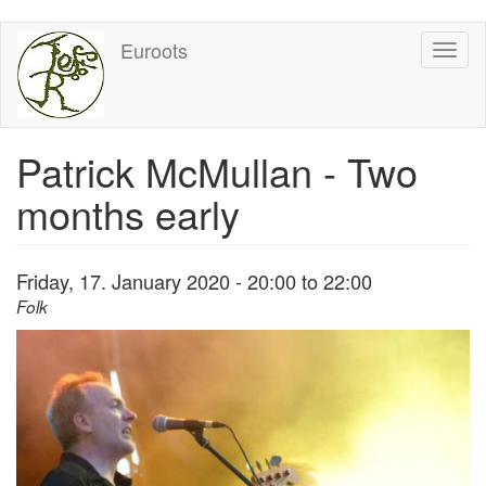
Skip
Euroots
Toggl
to
naviga
main
content
Patrick McMullan - Two
months early
Friday, 17. January 2020 -
20:00
to
22:00
Folk